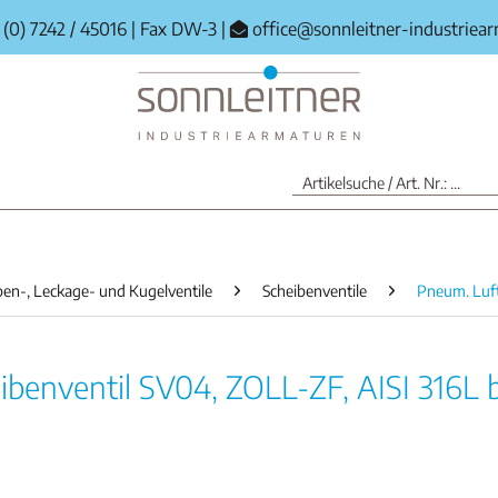
(0) 7242 / 45016
|
Fax DW-3
|
office@sonnleitner-industriea
ben-, Leckage- und Kugelventile
Scheibenventile
Pneum. Luf
benventil SV04, ZOLL-ZF, AISI 316L bl