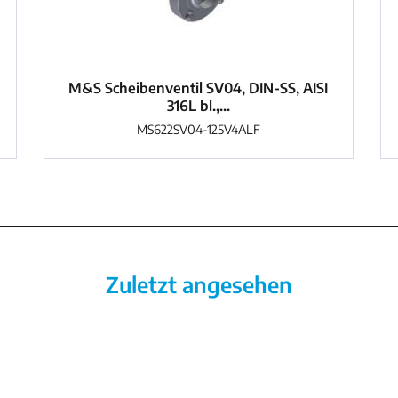
M&S Scheibenventil SV04, DIN-SS, AISI
316L bl.,...
MS622SV04-125V4ALF
Zuletzt angesehen