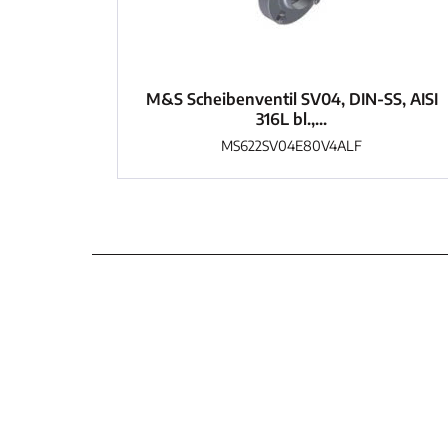
M&S Scheibenventil SV04, DIN-SS, AISI
316L bl.,...
MS622SV04E80V4ALF