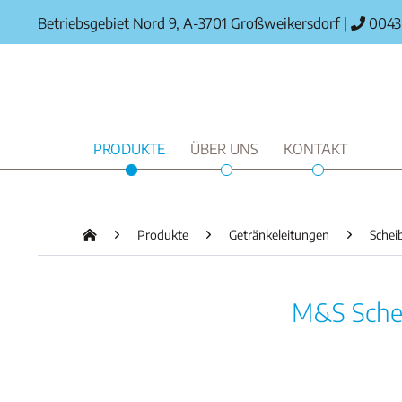
Betriebsgebiet Nord 9, A-3701 Großweikersdorf
|
0043 
PRODUKTE
ÜBER UNS
KONTAKT
Produkte
Getränkeleitungen
Schei
M&S Schei