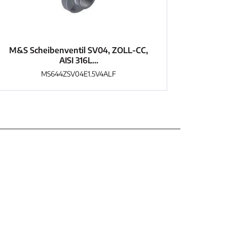
M&S Scheibenventil SV04, ZOLL-CC,
AISI 316L...
MS644ZSV04E1.5V4ALF