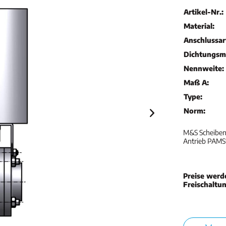
Artikel-Nr.:
Material:
Anschlussar
Dichtungsma
Nennweite:
Maß A:
Type:
Norm:
M&S Scheibenv
Antrieb PAMS1
Preise werd
Freischaltu