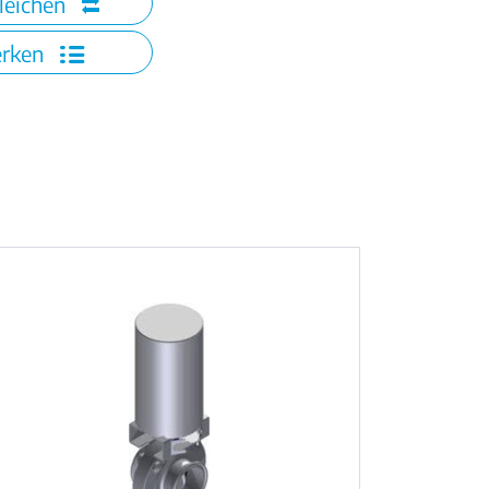
leichen
rken