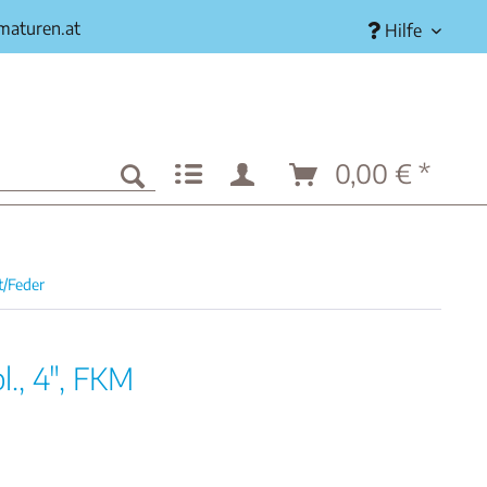
rmaturen.at
Hilfe
0,00 € *
t/Feder
., 4", FKM