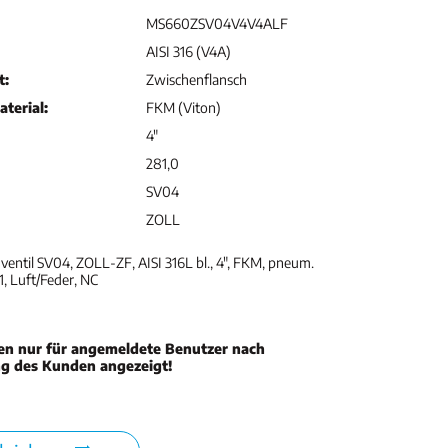
MS660ZSV04V4V4ALF
AISI 316 (V4A)
t:
Zwischenflansch
terial:
FKM (Viton)
4"
281,0
SV04
ZOLL
entil SV04, ZOLL-ZF, AISI 316L bl., 4", FKM, pneum.
, Luft/Feder, NC
en nur für angemeldete Benutzer nach
ng des Kunden angezeigt!