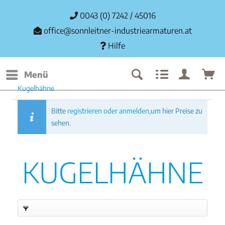
0043 (0) 7242 / 45016
office@sonnleitner-industriearmaturen.at
Hilfe
Menü
Kugelhähne
Bitte
registrieren oder anmelden,
um hier Preise zu
sehen.
KUGELHÄHNE