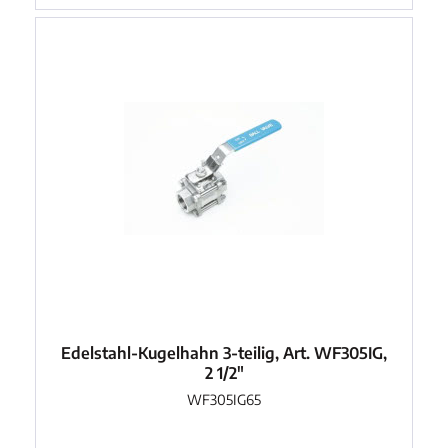
Edelstahl-Kugelhahn 3-teilig, Art. WF305IG,
2 1/2"
WF305IG65