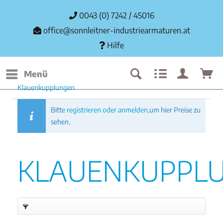
0043 (0) 7242 / 45016
office@sonnleitner-industriearmaturen.at
Hilfe
Menü
Klauenkupplungen
Bitte
registrieren oder anmelden,
um hier Preise zu
sehen.
KLAUENKUPPL