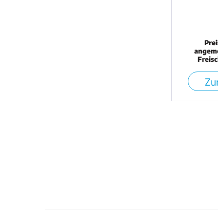
Pre
angeme
Freis
Zur