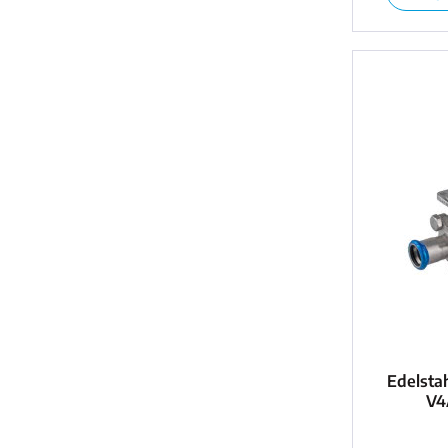
Edelstah
V4