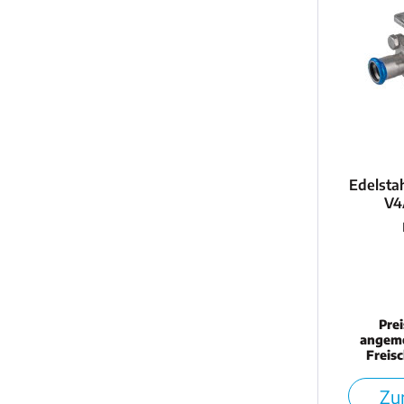
Edelstah
V4
Pre
angeme
Freis
Zur