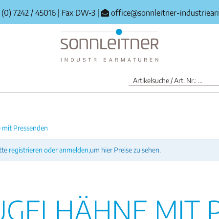
(0) 7242 / 45016
|
Fax DW-3
|
office@sonnleitner-industriea
 mit Pressenden
tte
registrieren oder anmelden,
um hier Preise zu sehen.
UGELHÄHNE MIT 