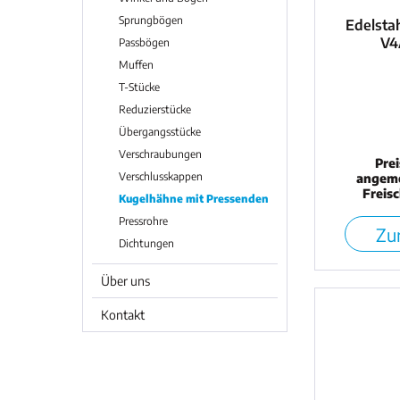
Sprungbögen
Edelstah
V4
Passbögen
Muffen
T-Stücke
Reduzierstücke
Übergangsstücke
Verschraubungen
Pre
Verschlusskappen
angeme
Freis
Kugelhähne mit Pressenden
Pressrohre
Zur
Dichtungen
Über uns
Kontakt