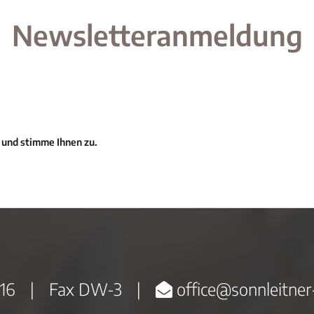
Newsletteranmeldung
 und stimme Ihnen zu.
16
|
Fax DW-3
|
office@sonnleitner