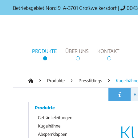
Betriebsgebiet Nord 9, A-3701 Großweikersdorf
|
0043 
PRODUKTE
ÜBER UNS
KONTAKT
Produkte
Pressfittings
Kugelhähne
Bi
Produkte
Getränkeleitungen
K
Kugelhähne
Absperrklappen