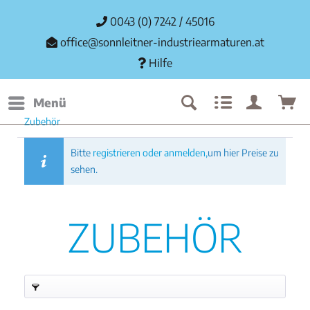
0043 (0) 7242 / 45016
office@sonnleitner-industriearmaturen.at
Hilfe
Menü
Zubehör
Bitte
registrieren oder anmelden,
um hier Preise zu
sehen.
ZUBEHÖR