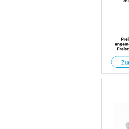
84
Pre
angeme
Freis
Zur