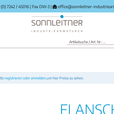
(0) 7242 / 45016
|
Fax DW-3
|
office@sonnleitner-industriea
tte
registrieren oder anmelden,
um hier Preise zu sehen.
FLANSC