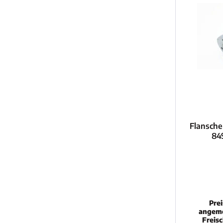
Flansche
84
Pre
angeme
Freis