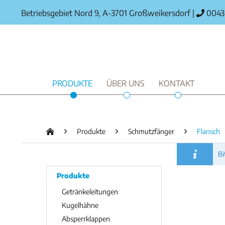
Betriebsgebiet Nord 9, A-3701 Großweikersdorf
|
0043 
PRODUKTE
ÜBER UNS
KONTAKT
Produkte
Schmutzfänger
Flansch
Bi
Produkte
Getränkeleitungen
Kugelhähne
Absperrklappen