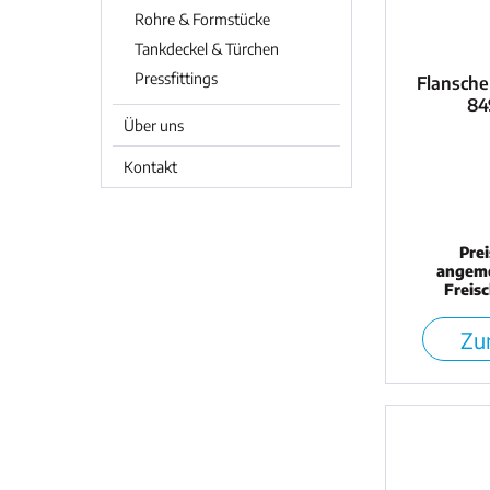
Rohre & Formstücke
Tankdeckel & Türchen
Pressfittings
Flansche
84
Über uns
Kontakt
Pre
angeme
Freis
Zur