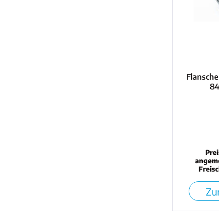
Flansche
84
Pre
angeme
Freis
Zur