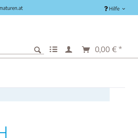
rmaturen.at
Hilfe
0,00 € *
H