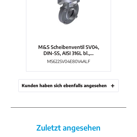
M&S Scheibenventil SV04,
M
DIN-SS, AISI 316L bl.,...
MS622SV04E80V4ALF
Kunden haben sich ebenfalls angesehen
Zuletzt angesehen