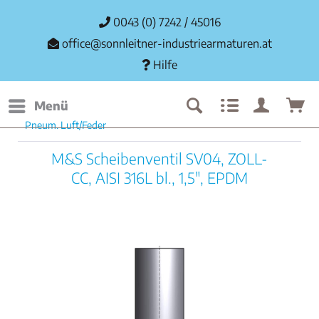
0043 (0) 7242 / 45016
office@sonnleitner-industriearmaturen.at
Hilfe
Menü
Pneum. Luft/Feder
M&S Scheibenventil SV04, ZOLL-
CC, AISI 316L bl., 1,5", EPDM