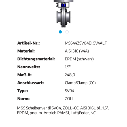
Artikel-Nr.:
MS644ZSV04E1.5V4ALF
Material:
AISI 316 (V4A)
Dichtungsmaterial:
EPDM (schwarz)
Nennweite:
1,5"
Maß A:
248,0
Anschlussart:
Clamp/Clamp (CC)
Type:
SV04
Norm:
ZOLL
M&S Scheibenventil SV04, ZOLL-CC, AISI 316L bl., 1,5",
EPDM, pneum. Antrieb PAMS1, Luft/Feder, NC