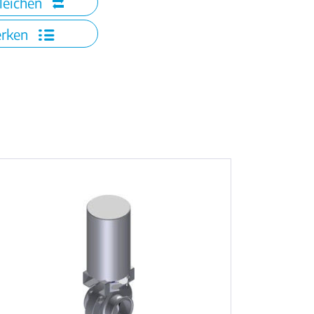
leichen
rken