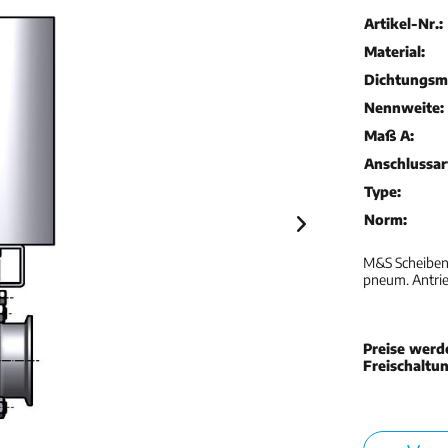
Artikel-Nr.:
Material:
Dichtungsma
Nennweite:
Maß A:
Anschlussar
Type:
Norm:
M&S Scheibenve
pneum. Antrie
Preise werd
Freischaltu