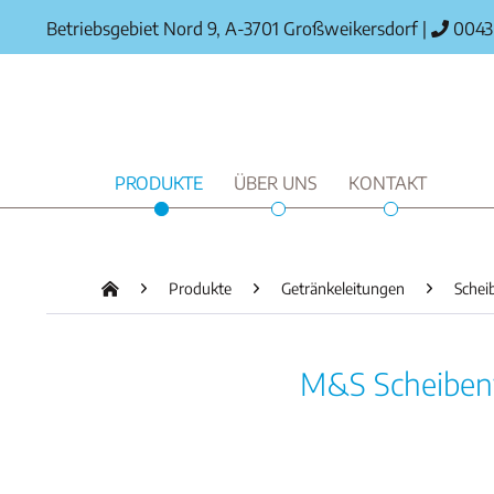
Betriebsgebiet Nord 9, A-3701 Großweikersdorf
|
0043 
PRODUKTE
ÜBER UNS
KONTAKT
Produkte
Getränkeleitungen
Schei
M&S Scheibenve