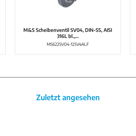
M&S Scheibenventil SV04, DIN-SS, AISI
316L bl.,...
MS622SV04-125V4ALF
Zuletzt angesehen