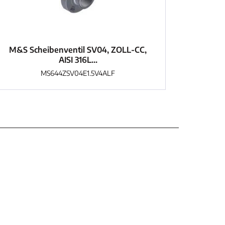
M&S Scheibenventil SV04, ZOLL-CC,
AISI 316L...
MS644ZSV04E1.5V4ALF