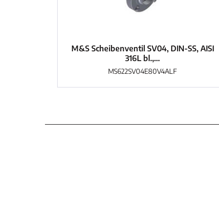
M&S Scheibenventil SV04, DIN-SS, AISI
316L bl.,...
MS622SV04E80V4ALF