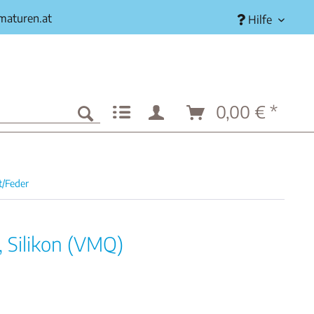
rmaturen.at
Hilfe
0,00 € *
t/Feder
, Silikon (VMQ)