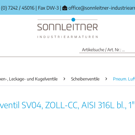
(0) 7242 / 45016
|
Fax DW-3
|
office@sonnleitner-industriea
ben-, Leckage- und Kugelventile
Scheibenventile
Pneum. Luf
ntil SV04, ZOLL-CC, AISI 316L bl., 1"