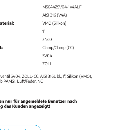
MS644ZSV04-1V4ALF
AISI 316 (V4A)
terial:
VMQ (Silikon)
1"
243,0
t:
Clamp/Clamp (CC)
SV04
ZOLL
ntil SV04, ZOLL-CC, AISI 316L bl., 1", Silikon (VMQ),
b PAMS1, Luft/Feder, NC
en nur für angemeldete Benutzer nach
ng des Kunden angezeigt!