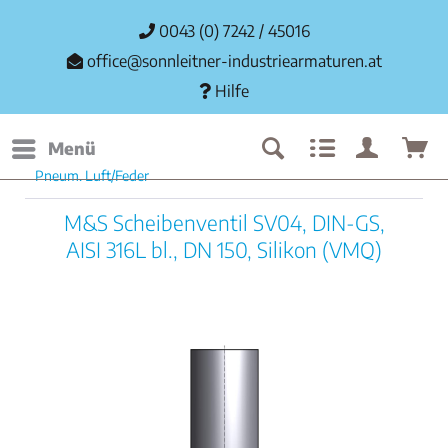
0043 (0) 7242 / 45016
office@sonnleitner-industriearmaturen.at
Hilfe
Menü
Pneum. Luft/Feder
M&S Scheibenventil SV04, DIN-GS,
AISI 316L bl., DN 150, Silikon (VMQ)