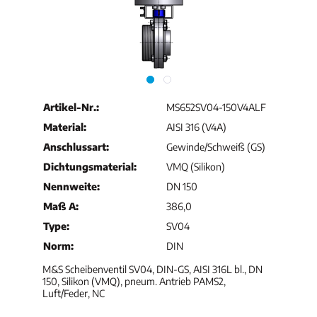
Artikel-Nr.:
MS652SV04-150V4ALF
Material:
AISI 316 (V4A)
Anschlussart:
Gewinde/Schweiß (GS)
Dichtungsmaterial:
VMQ (Silikon)
Nennweite:
DN 150
Maß A:
386,0
Type:
SV04
Norm:
DIN
M&S Scheibenventil SV04, DIN-GS, AISI 316L bl., DN
150, Silikon (VMQ), pneum. Antrieb PAMS2,
Luft/Feder, NC