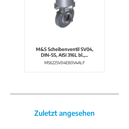
M&S Scheibenventil SV04,
M
DIN-SS, AISI 316L bl.,...
MS622SV04E80V4ALF
Zuletzt angesehen