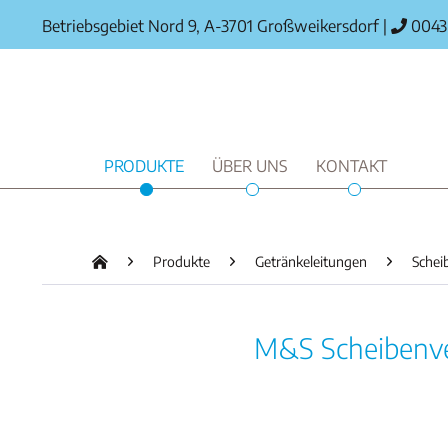
Betriebsgebiet Nord 9, A-3701 Großweikersdorf
|
0043 
PRODUKTE
ÜBER UNS
KONTAKT
Produkte
Getränkeleitungen
Schei
M&S Scheibenven