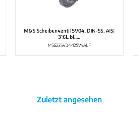
M&S Scheibenventil SV04, DIN-SS, AISI
316L bl.,...
MS622SV04-125V4ALF
Zuletzt angesehen