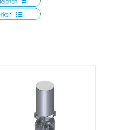
leichen
rken