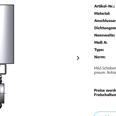
Artikel-Nr.:
Material:
Anschlussar
Dichtungsma
Nennweite:
Maß A:
Type:
Norm:
M&S Scheibenv
pneum. Antrie
Preise werd
Freischaltu