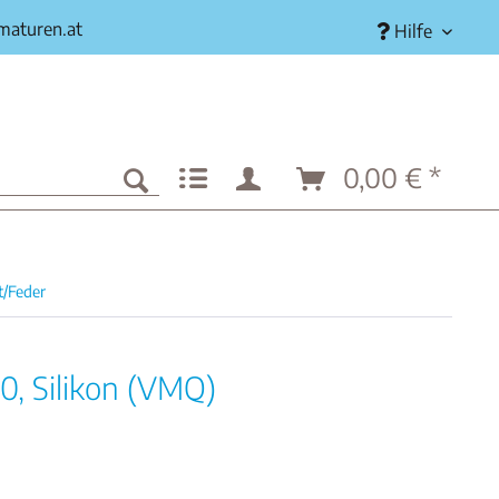
rmaturen.at
Hilfe
0,00 € *
t/Feder
0, Silikon (VMQ)