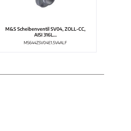
M&S Scheibenventil SV04, ZOLL-CC,
AISI 316L...
MS644ZSV04E1.5V4ALF