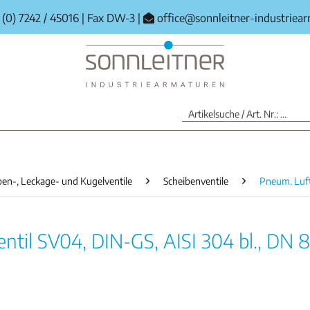
(0) 7242 / 45016
|
Fax DW-3
|
office@sonnleitner-industriea
ben-, Leckage- und Kugelventile
Scheibenventile
Pneum. Luf
til SV04, DIN-GS, AISI 304 bl., DN 8