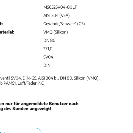
MS652SV04-80LF
AISI 304 (V2A)
t:
Gewinde/Schweiß (GS)
terial:
VMQ (Silikon)
DN 80
271,0
SV04
DIN
entil SV04, DIN-GS, AISI 304 bl., DN 80, Silikon (VMQ),
b PAMS1, Luft/Feder, NC
en nur für angemeldete Benutzer nach
ng des Kunden angezeigt!