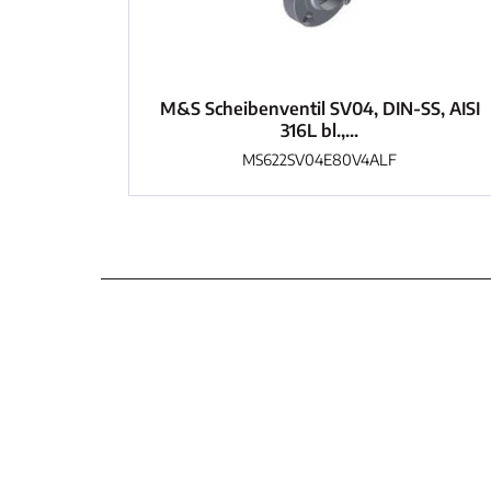
M&S Scheibenventil SV04, DIN-SS, AISI
316L bl.,...
MS622SV04E80V4ALF