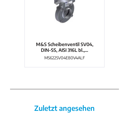
M&S Scheibenventil SV04,
M
DIN-SS, AISI 316L bl.,...
MS622SV04E80V4ALF
Zuletzt angesehen