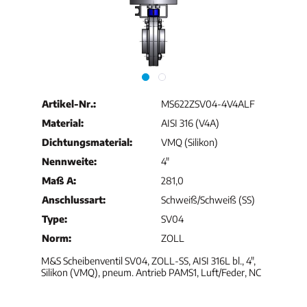
Artikel-Nr.:
MS622ZSV04-4V4ALF
Material:
AISI 316 (V4A)
Dichtungsmaterial:
VMQ (Silikon)
Nennweite:
4"
Maß A:
281,0
Anschlussart:
Schweiß/Schweiß (SS)
Type:
SV04
Norm:
ZOLL
M&S Scheibenventil SV04, ZOLL-SS, AISI 316L bl., 4",
Silikon (VMQ), pneum. Antrieb PAMS1, Luft/Feder, NC