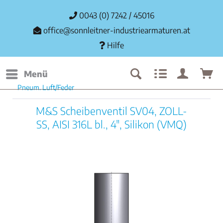
0043 (0) 7242 / 45016
office@sonnleitner-industriearmaturen.at
Hilfe
Menü
Pneum. Luft/Feder
M&S Scheibenventil SV04, ZOLL-
SS, AISI 316L bl., 4", Silikon (VMQ)