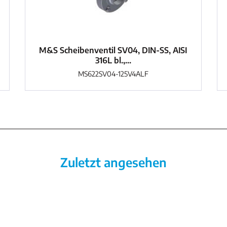
M&S Scheibenventil SV04, DIN-SS, AISI
316L bl.,...
MS622SV04-125V4ALF
Zuletzt angesehen