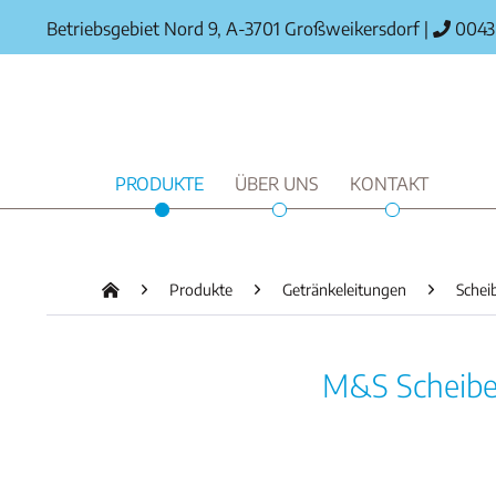
Betriebsgebiet Nord 9, A-3701 Großweikersdorf
|
0043 
PRODUKTE
ÜBER UNS
KONTAKT
Produkte
Getränkeleitungen
Schei
M&S Scheiben