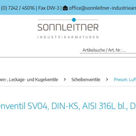
(0) 7242 / 45016
|
Fax DW-3
|
office@sonnleitner-industriea
ben-, Leckage- und Kugelventile
Scheibenventile
Pneum. Luf
ventil SV04, DIN-KS, AISI 316L bl.,