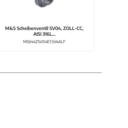
M&S Scheibenventil SV04, ZOLL-CC,
AISI 316L...
MS644ZSV04E1.5V4ALF