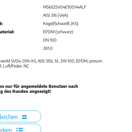
MS662SV04E100V4ALF
AISI 316 (V4A)
t:
Kegel/Schweiß (KS)
terial:
EPDM (schwarz)
DN 100
281,0
entil SV04, DIN-KS, AISI 316L bl., DN 100, EPDM, pneum.
, Luft/Feder, NC
en nur für angemeldete Benutzer nach
ng des Kunden angezeigt!
leichen
rken