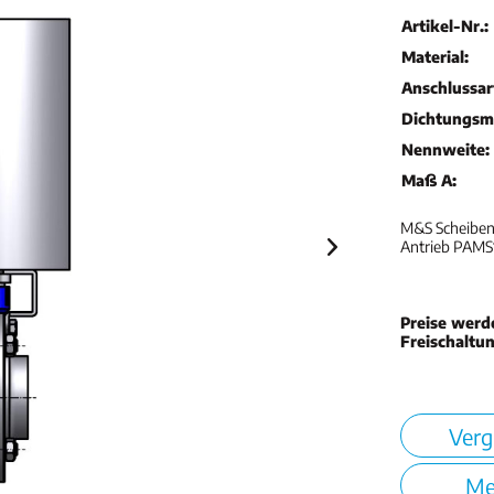
Artikel-Nr.:
Material:
Anschlussar
Dichtungsma
Nennweite:
Maß A:
M&S Scheibenv
Antrieb PAMS1
Preise werd
Freischaltu
Verg
Me