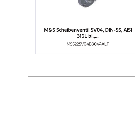
M&S Scheibenventil SV04, DIN-SS, AISI
316L bl.,...
MS622SV04E80V4ALF