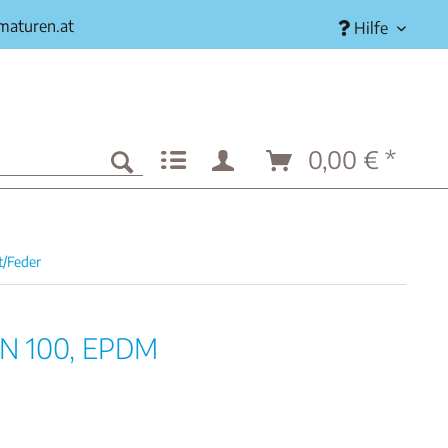
rmaturen.at
Hilfe
0,00 € *
t/Feder
 DN 100, EPDM