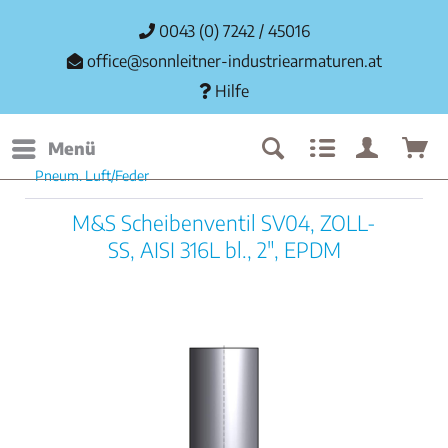
0043 (0) 7242 / 45016
office@sonnleitner-industriearmaturen.at
Hilfe
Menü
Pneum. Luft/Feder
M&S Scheibenventil SV04, ZOLL-
SS, AISI 316L bl., 2", EPDM