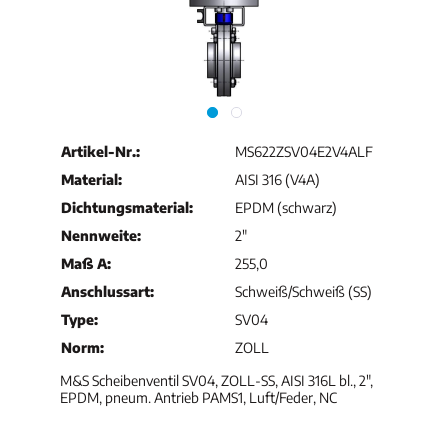
Artikel-Nr.:
MS622ZSV04E2V4ALF
Material:
AISI 316 (V4A)
Dichtungsmaterial:
EPDM (schwarz)
Nennweite:
2"
Maß A:
255,0
Anschlussart:
Schweiß/Schweiß (SS)
Type:
SV04
Norm:
ZOLL
M&S Scheibenventil SV04, ZOLL-SS, AISI 316L bl., 2",
EPDM, pneum. Antrieb PAMS1, Luft/Feder, NC