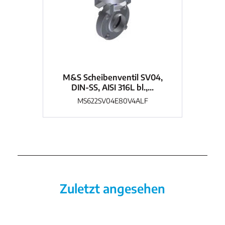
M&S Scheibenventil SV04,
M
DIN-SS, AISI 316L bl.,...
MS622SV04E80V4ALF
Zuletzt angesehen