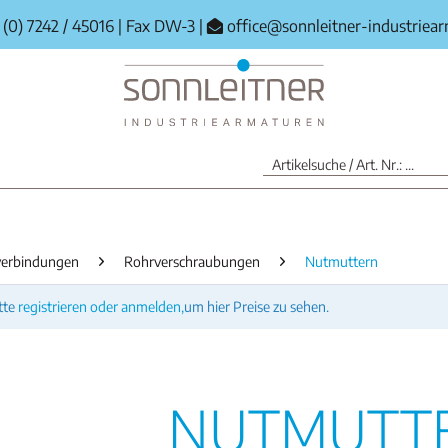
(0) 7242 / 45016
|
Fax DW-3
|
office@sonnleitner-industriea
erbindungen
Rohrverschraubungen
Nutmuttern
tte
registrieren oder anmelden,
um hier Preise zu sehen.
NUTMUTT