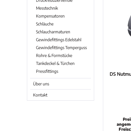
Druckreduzierventile
Messtechnik
Kompensatoren
Schläuche
Schlaucharmaturen
Gewindefittings Edelstahl
Gewindefittings Temperguss
Rohre & Formstücke
Tankdeckel & Türchen
Pressfittings
DS Nutmut
Über uns
Kontakt
Pre
angeme
Freis