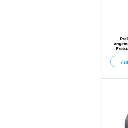
Pre
angeme
Freis
Zur