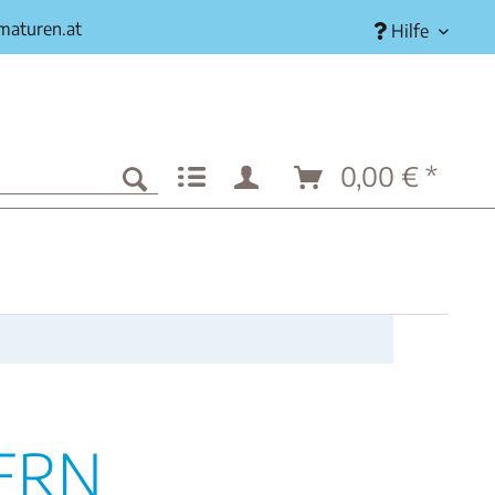
rmaturen.at
Hilfe
0,00 € *
ERN