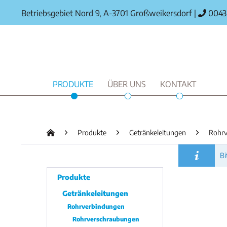
Betriebsgebiet Nord 9, A-3701 Großweikersdorf
|
0043 
PRODUKTE
ÜBER UNS
KONTAKT
Produkte
Getränkeleitungen
Rohrv
Bi
Produkte
Getränkeleitungen
Rohrverbindungen
Rohrverschraubungen