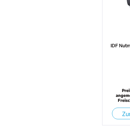
IDF Nutmu
Pre
angeme
Freis
Zur