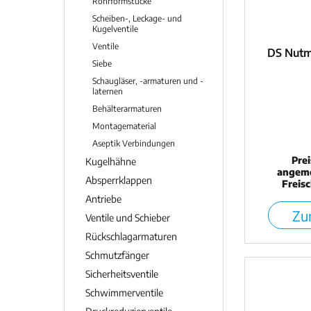
Rohrformstücke
Scheiben-, Leckage- und
Kugelventile
Ventile
DS Nutmu
Siebe
Schaugläser, -armaturen und -
laternen
Behälterarmaturen
Montagematerial
Aseptik Verbindungen
Pre
Kugelhähne
angeme
Absperrklappen
Freis
Antriebe
Zur
Ventile und Schieber
Rückschlagarmaturen
Schmutzfänger
Sicherheitsventile
Schwimmerventile