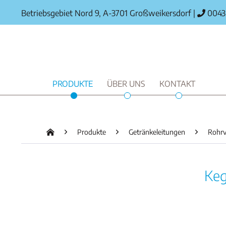
Betriebsgebiet Nord 9, A-3701 Großweikersdorf
|
0043 
PRODUKTE
ÜBER UNS
KONTAKT
Produkte
Getränkeleitungen
Rohrv
Keg