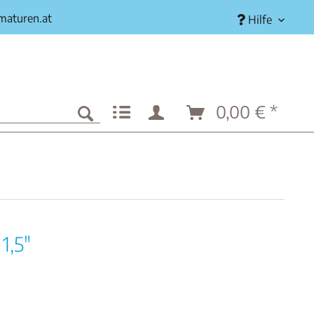
rmaturen.at
Hilfe
0,00 € *
1,5"