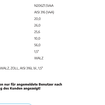
N206Z1.5V4A
AISI 316 (V4A)
20,0
26,0
25,6
10,0
56,0
1,5"
WALZ
WALZ, ZOLL, AISI 316L bl., 1,5"
en nur für angemeldete Benutzer nach
ng des Kunden angezeigt!