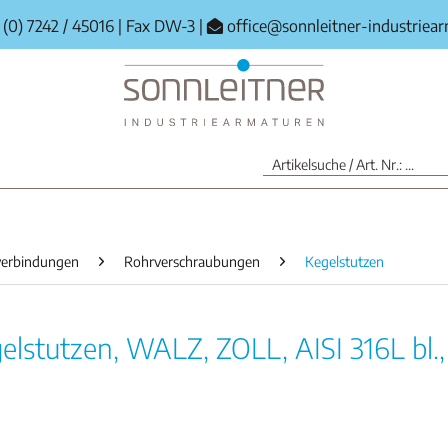
(0) 7242 / 45016
|
Fax DW-3
|
office@sonnleitner-industriea
erbindungen
Rohrverschraubungen
Kegelstutzen
elstutzen, WALZ, ZOLL, AISI 316L bl., 