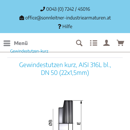
0043 (0) 7242 / 45016
office@sonnleitner-industriearmaturen.at
Hilfe
Menü
Gewindestutzen-kurz
Gewindestutzen kurz, AISI 316L bl.,
DN 50 (22x1,5mm)