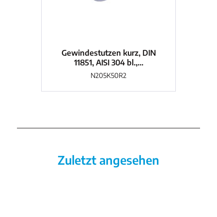
Gewindestutzen kurz, DIN
G
11851, AISI 304 bl.,...
N205K50R2
Zuletzt angesehen