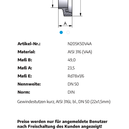
Artikel-Nr.:
N205K50V4A
Material:
AISI 316 (V4A)
Maß B:
49,0
Maß A:
23,5
Maß E:
Rd78x1/6
Nennweite:
DN 50
Norm:
DIN
Gewindestutzen kurz, AISI 316L bl., DN 50 (22x1,5mm)
Preise werden nur für angemeldete Benutzer
nach Freischaltung des Kunden angezeigt!