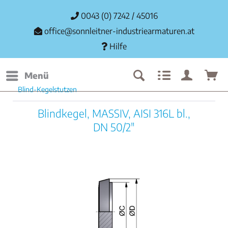
0043 (0) 7242 / 45016
office@sonnleitner-industriearmaturen.at
Hilfe
Menü
Blind-Kegelstutzen
Blindkegel, MASSIV, AISI 316L bl.,
DN 50/2"