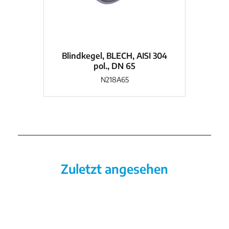
Blindkegel, BLECH, AISI 304
Bl
pol., DN 65
N218A65
Zuletzt angesehen