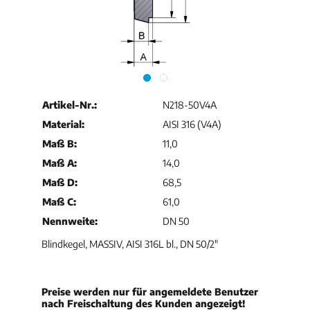
Artikel-Nr.:
N218-50V4A
Material:
AISI 316 (V4A)
Maß B:
11,0
Maß A:
14,0
Maß D:
68,5
Maß C:
61,0
Nennweite:
DN 50
Blindkegel, MASSIV, AISI 316L bl., DN 50/2"
Preise werden nur für angemeldete Benutzer
nach Freischaltung des Kunden angezeigt!