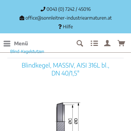
0043 (0) 7242 / 45016
office@sonnleitner-industriearmaturen.at
Hilfe
Menü
Blind-Kegelstutzen
Blindkegel, MASSIV, AISI 316L bl.,
DN 40/1,5"