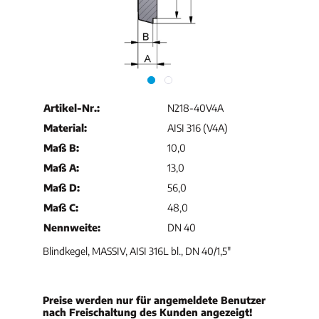
Artikel-Nr.:
N218-40V4A
Material:
AISI 316 (V4A)
Maß B:
10,0
Maß A:
13,0
Maß D:
56,0
Maß C:
48,0
Nennweite:
DN 40
Blindkegel, MASSIV, AISI 316L bl., DN 40/1,5"
Preise werden nur für angemeldete Benutzer
nach Freischaltung des Kunden angezeigt!