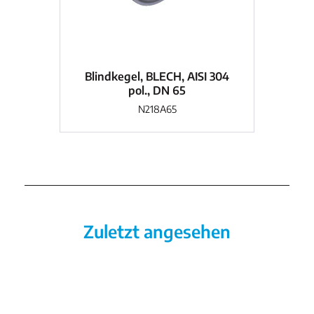
Blindkegel, BLECH, AISI 304
Bl
pol., DN 65
N218A65
Zuletzt angesehen