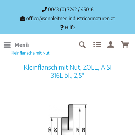
0043 (0) 7242 / 45016
office@sonnleitner-industriearmaturen.at
Hilfe
Menü
Kleinflansche mit Nut
Kleinflansch mit Nut, ZOLL, AISI
316L bl., 2,5"