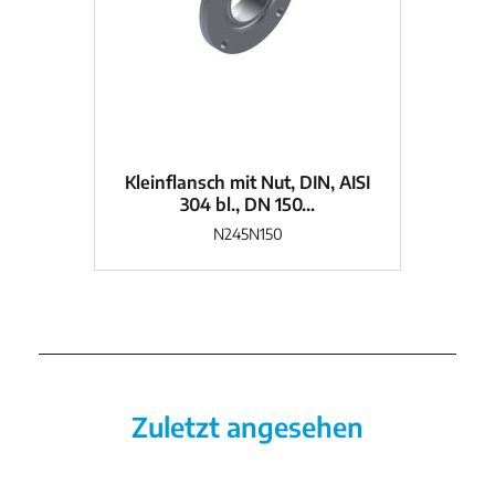
Kleinflansch mit Nut, DIN, AISI
Kl
304 bl., DN 150...
N245N150
Zuletzt angesehen