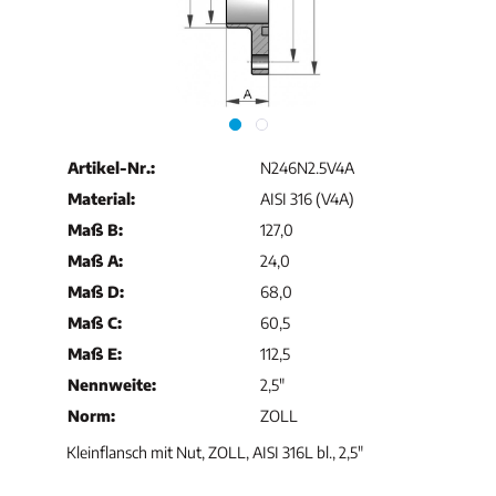
Artikel-Nr.:
N246N2.5V4A
Material:
AISI 316 (V4A)
Maß B:
127,0
Maß A:
24,0
Maß D:
68,0
Maß C:
60,5
Maß E:
112,5
Nennweite:
2,5"
Norm:
ZOLL
Kleinflansch mit Nut, ZOLL, AISI 316L bl., 2,5"