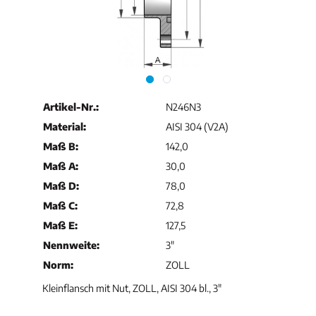
Artikel-Nr.:
N246N3
Material:
AISI 304 (V2A)
Maß B:
142,0
Maß A:
30,0
Maß D:
78,0
Maß C:
72,8
Maß E:
127,5
Nennweite:
3"
Norm:
ZOLL
Kleinflansch mit Nut, ZOLL, AISI 304 bl., 3"