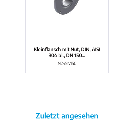
Kleinflansch mit Nut, DIN, AISI
Kl
304 bl., DN 150...
N245N150
Zuletzt angesehen