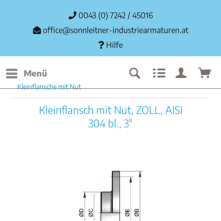
0043 (0) 7242 / 45016
office@sonnleitner-industriearmaturen.at
Hilfe
Menü
Kleinflansche mit Nut
Kleinflansch mit Nut, ZOLL, AISI
304 bl., 3"