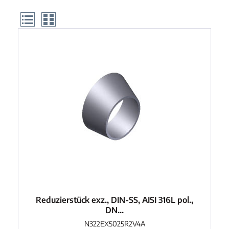
Produkte gefunden
Reduzierstück exz., DIN-SS, AISI 316L pol.,
DN...
N322EX5025R2V4A