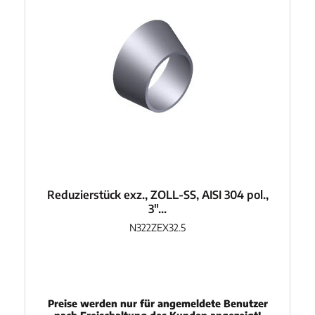
Reduzierstück exz., ZOLL-SS, AISI 304 pol.,
3"...
N322ZEX32.5
Preise werden nur für angemeldete Benutzer