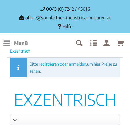
0043 (0) 7242 / 45016
office@sonnleitner-industriearmaturen.at
Hilfe
Menü
Exzentrisch
Bitte
registrieren oder anmelden,
um hier Preise zu
sehen.
EXZENTRISCH