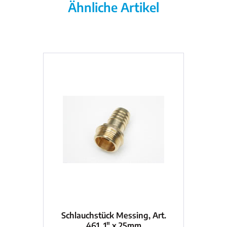
Ähnliche Artikel
Schlauchstück Messing, Art.
Sc
461, 1" x 25mm