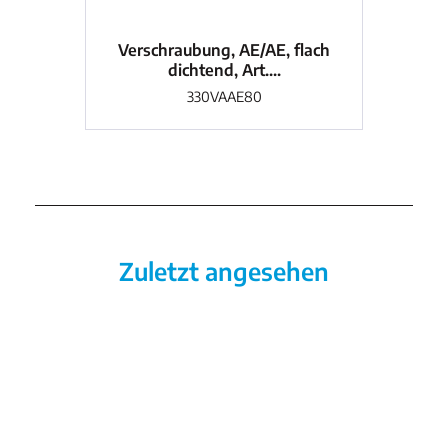
Verschraubung, AE/AE, flach
Ve
dichtend, Art....
330VAAE80
Zuletzt angesehen