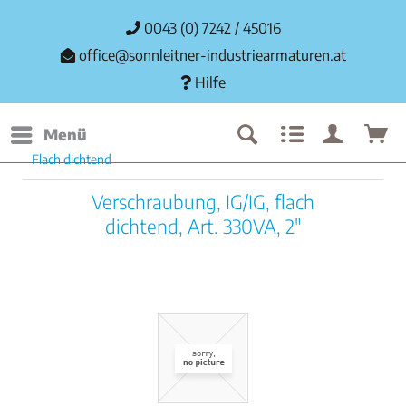
0043 (0) 7242 / 45016
office@sonnleitner-industriearmaturen.at
Hilfe
Menü
Flach dichtend
Verschraubung, IG/IG, flach
dichtend, Art. 330VA, 2"