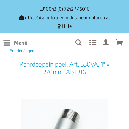
0043 (0) 7242 / 45016
office@sonnleitner-industriearmaturen.at
Hilfe
Menü
Sonderlängen
Rohrdoppelnippel, Art. 530VA, 1" x
270mm, AISI 316