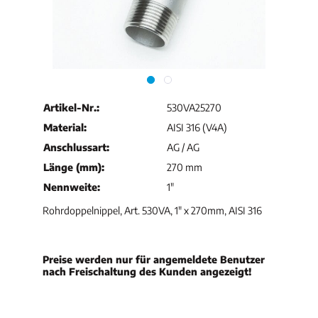
Artikel-Nr.:
530VA25270
Material:
AISI 316 (V4A)
Anschlussart:
AG / AG
Länge (mm):
270 mm
Nennweite:
1"
Rohrdoppelnippel, Art. 530VA, 1" x 270mm, AISI 316
Preise werden nur für angemeldete Benutzer
nach Freischaltung des Kunden angezeigt!