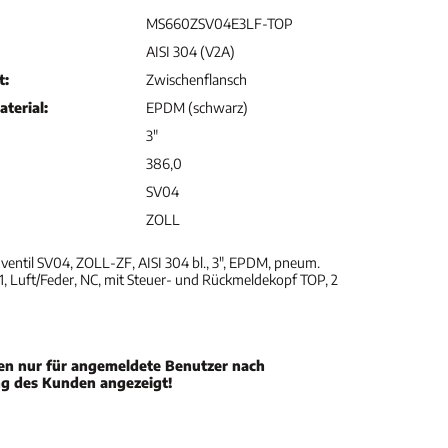
MS660ZSV04E3LF-TOP
AISI 304 (V2A)
t:
Zwischenflansch
terial:
EPDM (schwarz)
3"
386,0
SV04
ZOLL
entil SV04, ZOLL-ZF, AISI 304 bl., 3", EPDM, pneum.
, Luft/Feder, NC, mit Steuer- und Rückmeldekopf TOP, 2
en nur für angemeldete Benutzer nach
ng des Kunden angezeigt!