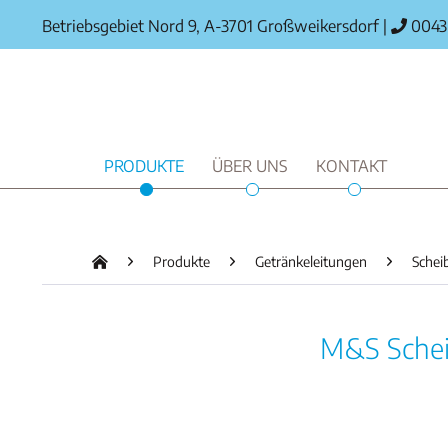
Betriebsgebiet Nord 9, A-3701 Großweikersdorf
|
0043 
PRODUKTE
ÜBER UNS
KONTAKT
Produkte
Getränkeleitungen
Schei
M&S Scheib