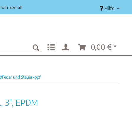
rmaturen.at
Hilfe
0,00 € *
/Feder und Steuerkopf
., 3", EPDM