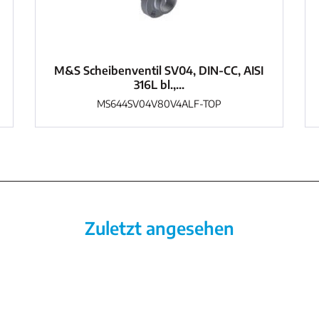
M&S Scheibenventil SV04, DIN-CC, AISI
316L bl.,...
MS644SV04V80V4ALF-TOP
Zuletzt angesehen