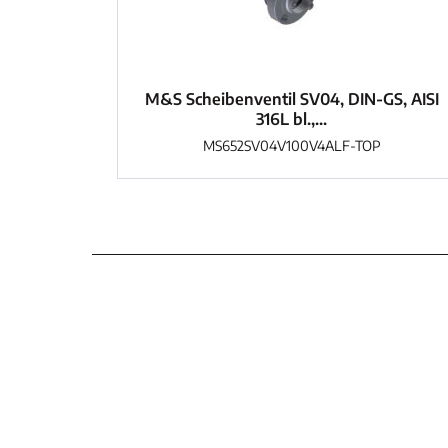
M&S Scheibenventil SV04, DIN-GS, AISI
316L bl.,...
MS652SV04V100V4ALF-TOP