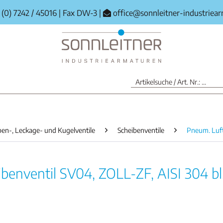
(0) 7242 / 45016
|
Fax DW-3
|
office@sonnleitner-industriea
ben-, Leckage- und Kugelventile
Scheibenventile
Pneum. Luft
enventil SV04, ZOLL-ZF, AISI 304 bl