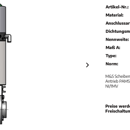
Artikel-Nr.:
Material:
Anschlussar
Dichtungsma
Nennweite:
Maß A:
Type:
Norm:
M&S Scheibenv
Antrieb PAMS1
NI/1MV
Preise werd
Freischaltu