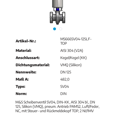
MS666SV04-125LF-
Artikel-Nr.:
TOP
Material:
AISI 304 (V2A)
Anschlussart:
Kegel/Kegel (KK)
Dichtungsmaterial:
VMQ (Silikon)
Nennweite:
DN 125
Maß A:
482,0
Type:
SV04
Norm:
DIN
M&S Scheibenventil SV04, DIN-KK, AISI 304 bl., DN
125, Silikon (VMQ), pneum. Antrieb PAMS2, Luft/Feder,
NC, mit Steuer- und Rückmeldekopf TOP, 2 NI/1MV