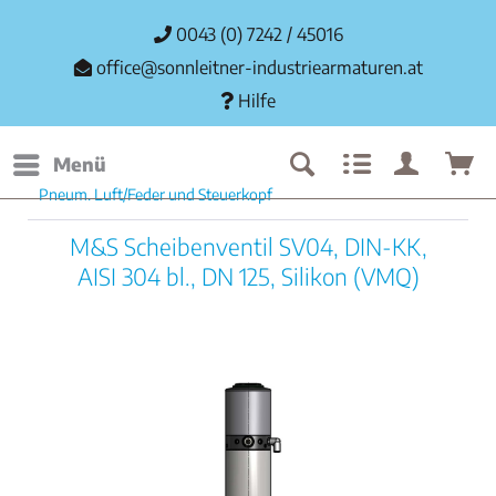
0043 (0) 7242 / 45016
office@sonnleitner-industriearmaturen.at
Hilfe
Menü
Pneum. Luft/Feder und Steuerkopf
M&S Scheibenventil SV04, DIN-KK,
AISI 304 bl., DN 125, Silikon (VMQ)