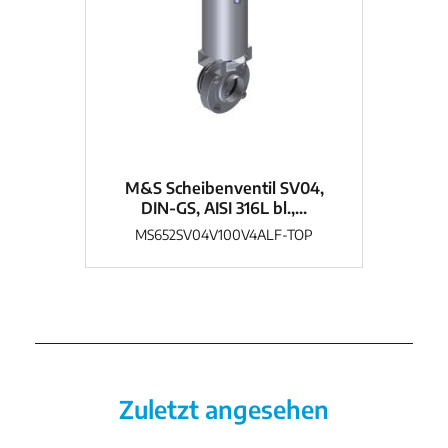
M&S Scheibenventil SV04,
M
DIN-GS, AISI 316L bl.,...
MS652SV04V100V4ALF-TOP
Zuletzt angesehen