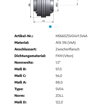
Artikel-Nr.:
MS660ZSV04V1.5V4A
Material:
AISI 316 (V4A)
Anschlussart:
Zwischenflansch
Dichtungsmaterial:
FKM (Viton)
Nennweite:
1,5"
Maß B:
97,0
Maß C:
94,0
Maß A:
88,0
Type:
SV04
Norm:
ZOLL
Maß D:
122,0