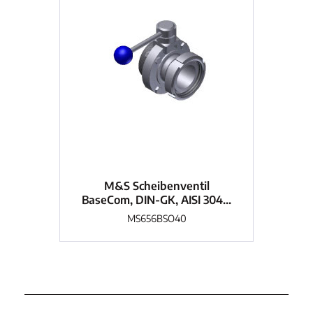
M&S Scheibenventil
BaseCom, DIN-GK, AISI 304...
Bas
MS656BSO40