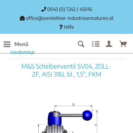
0043 (0) 7242 / 45016
office@sonnleitner-industriearmaturen.at
Hilfe
Menü
Handbetätigt
M&S Scheibenventil SV04, ZOLL-
ZF, AISI 316L bl., 1,5", FKM