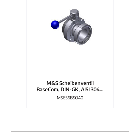
M&S Scheibenventil
BaseCom, DIN-GK, AISI 304...
Bas
MS656BSO40