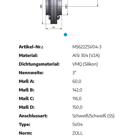
Artikel-Nr.:
MS622ZSV04-3
Material:
AISI 304 (V2A)
Dichtungsmaterial:
VMQ (Silikon)
Nennweite:
3"
Maß A:
60,0
Maß B:
142,0
Maß C:
116,0
Maß D:
150,0
Anschlussart:
Schweiß/Schweiß (SS)
Type:
SV04
Norm:
ZOLL