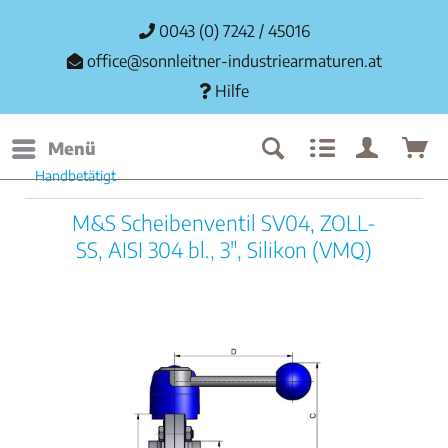
0043 (0) 7242 / 45016
office@sonnleitner-industriearmaturen.at
Hilfe
Menü
Handbetätigt
M&S Scheibenventil SV04, ZOLL-
SS, AISI 304 bl., 3", Silikon (VMQ)