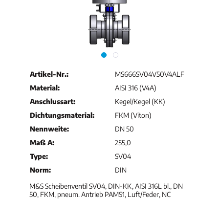
Artikel-Nr.:
MS666SV04V50V4ALF
Material:
AISI 316 (V4A)
Anschlussart:
Kegel/Kegel (KK)
Dichtungsmaterial:
FKM (Viton)
Nennweite:
DN 50
Maß A:
255,0
Type:
SV04
Norm:
DIN
M&S Scheibenventil SV04, DIN-KK, AISI 316L bl., DN
50, FKM, pneum. Antrieb PAMS1, Luft/Feder, NC