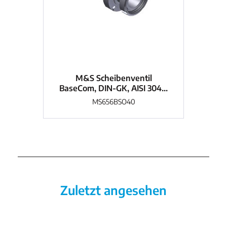
M&S Scheibenventil
BaseCom, DIN-GK, AISI 304...
Bas
MS656BSO40
Zuletzt angesehen