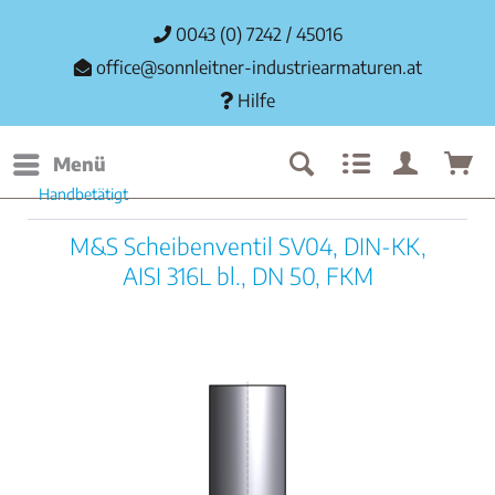
0043 (0) 7242 / 45016
office@sonnleitner-industriearmaturen.at
Hilfe
Menü
Handbetätigt
M&S Scheibenventil SV04, DIN-KK,
AISI 316L bl., DN 50, FKM