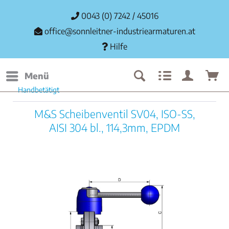
0043 (0) 7242 / 45016
office@sonnleitner-industriearmaturen.at
Hilfe
Menü
Handbetätigt
M&S Scheibenventil SV04, ISO-SS,
AISI 304 bl., 114,3mm, EPDM