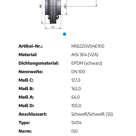
Artikel-Nr.:
MS622ISV04E100
Material:
AISI 304 (V2A)
Dichtungsmaterial:
EPDM (schwarz)
Nennweite:
DN 100
Maß C:
127,0
Maß B:
162,0
Maß A:
64,0
Maß D:
150,0
Anschlussart:
Schweiß/Schweiß (SS)
Type:
SV04
Norm:
ISO