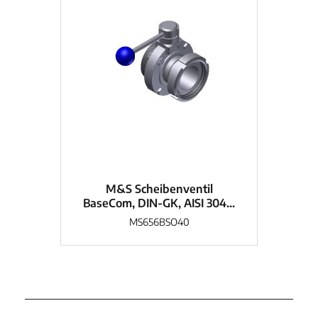
M&S Scheibenventil
BaseCom, DIN-GK, AISI 304...
Bas
MS656BSO40