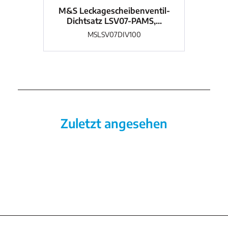
M&S Leckagescheibenventil-
M&S
Dichtsatz LSV07-PAMS,...
MSLSV07DIV100
Zuletzt angesehen