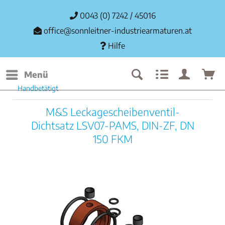
0043 (0) 7242 / 45016
office@sonnleitner-industriearmaturen.at
Hilfe
Menü
Handbetätigt
M&S Leckagescheibenventil-
Dichtsatz LSV07-PAMS, DIN-ZF, DN
150 FKM