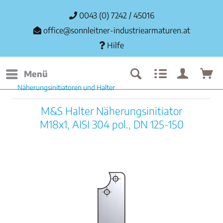
0043 (0) 7242 / 45016
office@sonnleitner-industriearmaturen.at
Hilfe
Menü
Näherungsinitiatoren und Halter
M&S Halter Näherungsinitiator
M18x1, AISI 304 pol., DN 125-150