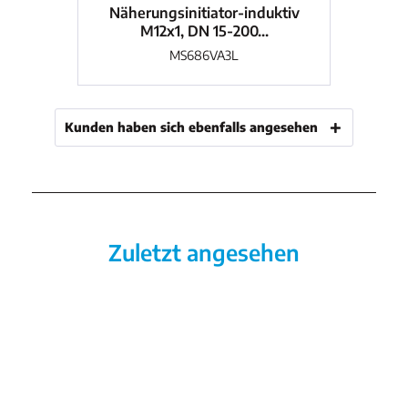
Näherungsinitiator-induktiv
M12x1, DN 15-200...
Näh
MS686VA3L
Kunden haben sich ebenfalls angesehen
Zuletzt angesehen