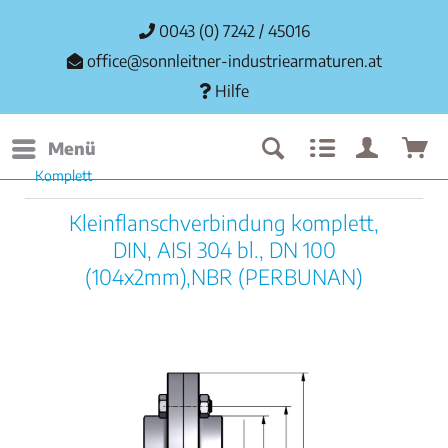
0043 (0) 7242 / 45016
office@sonnleitner-industriearmaturen.at
Hilfe
Menü
Komplett
Kleinflanschverbindung komplett,
DIN, AISI 304 bl., DN 100
(104x2mm),NBR (PERBUNAN)