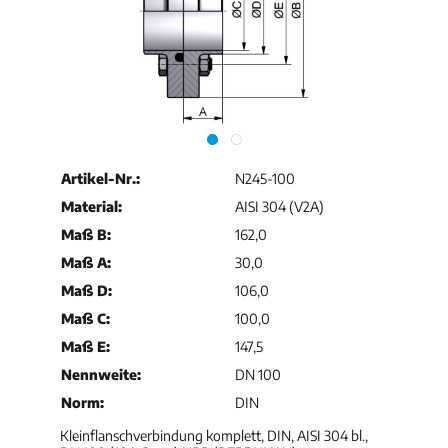
Artikel-Nr.:
N245-100
Material:
AISI 304 (V2A)
Maß B:
162,0
Maß A:
30,0
Maß D:
106,0
Maß C:
100,0
Maß E:
147,5
Nennweite:
DN 100
Norm:
DIN
Kleinflanschverbindung komplett, DIN, AISI 304 bl.,