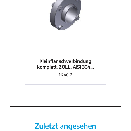
Kleinflanschverbindung
komplett, ZOLL, AISI 304...
k
N246-2
Zuletzt angesehen