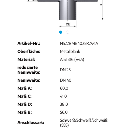
Artikel-Nr.:
N5228MB4025R2V4A
Oberfläche:
Metallblank
Material:
AISI 316 (V4A)
reduzierte
DN 25
Nennweite:
Nennweite:
DN 40
Maß A:
60,0
Maß C:
41,0
Maß D:
38,0
Maß B:
56,0
Schweiß/Schweiß/Schweiß
Anschlussart:
(SSS)