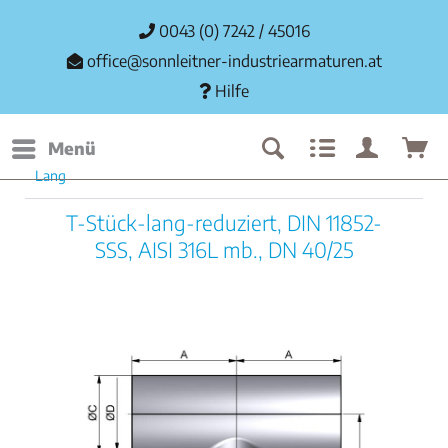
0043 (0) 7242 / 45016
office@sonnleitner-industriearmaturen.at
Hilfe
Menü
Lang
T-Stück-lang-reduziert, DIN 11852-
SSS, AISI 316L mb., DN 40/25