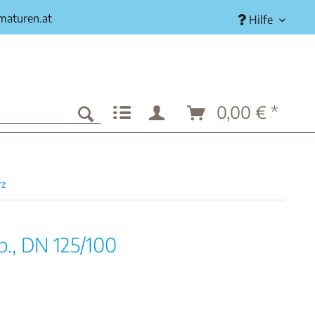
rmaturen.at
Hilfe
0,00 € *
rz
b., DN 125/100