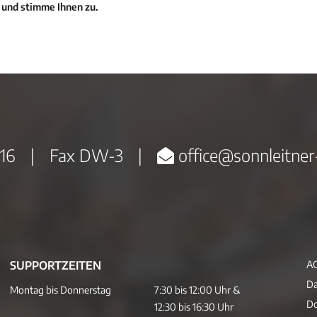
 und stimme Ihnen zu.
16
|
Fax DW-3
|
office@sonnleitner
SUPPORTZEITEN
A
Da
Montag bis Donnerstag
7:30 bis 12:00 Uhr &
D
12:30 bis 16:30 Uhr