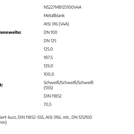
N5227MB125100V4A
Metallblank
AISI 316 (V4A)
Nennweite:
DN 100
DN 125
125,0
187,5
129,0
100,0
Schweiß/Schweiß/Schweiß
t:
(SSS)
DIN 11852
70,5
iert-kurz, DIN 11852-SSS, AISI 316L mb., DN 125/100
2mm)