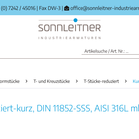
(0) 7242 / 45016
|
Fax DW-3
|
office@sonnleitner-industriea
ormstücke
T- und Kreuzstücke
T-Stücke-reduziert
Ku
iert-kurz, DIN 11852-SSS, AISI 316L m