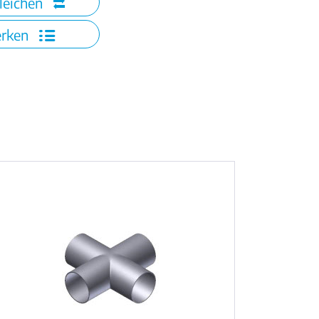
leichen
rken