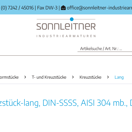
(0) 7242 / 45016
|
Fax DW-3
|
office@sonnleitner-industriea
ormstücke
T- und Kreuzstücke
Kreuzstücke
Lang
zstück-lang, DIN-SSSS, AISI 304 mb., 