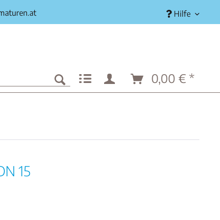
rmaturen.at
Hilfe
0,00 € *
DN 15