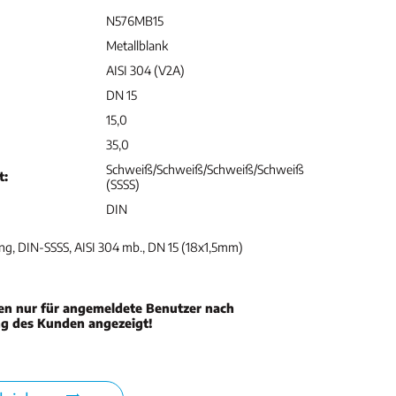
N576MB15
Metallblank
AISI 304 (V2A)
DN 15
15,0
35,0
Schweiß/Schweiß/Schweiß/Schweiß
t:
(SSSS)
DIN
ng, DIN-SSSS, AISI 304 mb., DN 15 (18x1,5mm)
en nur für angemeldete Benutzer nach
ng des Kunden angezeigt!