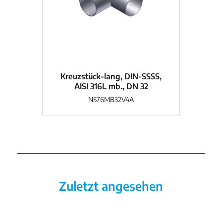
Kreuzstück-lang, DIN-SSSS,
Kr
AISI 316L mb., DN 32
N576MB32V4A
Zuletzt angesehen