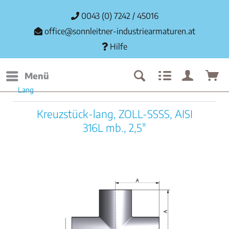
0043 (0) 7242 / 45016
office@sonnleitner-industriearmaturen.at
Hilfe
Menü
Lang
Kreuzstück-lang, ZOLL-SSSS, AISI
316L mb., 2,5"