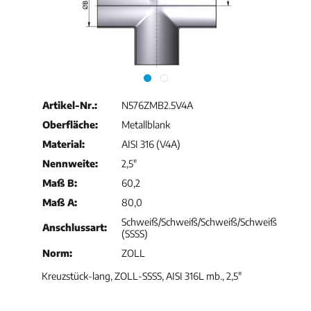
Artikel-Nr.:
N576ZMB2.5V4A
Oberfläche:
Metallblank
Material:
AISI 316 (V4A)
Nennweite:
2,5"
Maß B:
60,2
Maß A:
80,0
Schweiß/Schweiß/Schweiß/Schweiß
Anschlussart:
(SSSS)
Norm:
ZOLL
Kreuzstück-lang, ZOLL-SSSS, AISI 316L mb., 2,5"