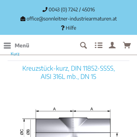
0043 (0) 7242 / 45016
office@sonnleitner-industriearmaturen.at
Hilfe
Menü
Kurz
Kreuzstück-kurz, DIN 11852-SSSS,
AISI 316L mb., DN 15