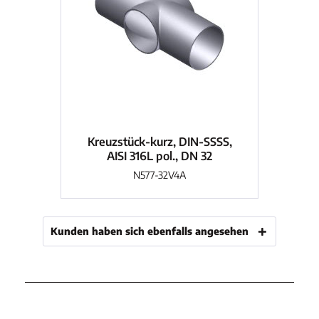
Kreuzstück-kurz, DIN-SSSS,
Kr
AISI 316L pol., DN 32
N577-32V4A
Kunden haben sich ebenfalls angesehen