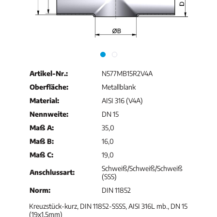
Artikel-Nr.:
N577MB15R2V4A
Oberfläche:
Metallblank
Material:
AISI 316 (V4A)
Nennweite:
DN 15
Maß A:
35,0
Maß B:
16,0
Maß C:
19,0
Schweiß/Schweiß/Schweiß
Anschlussart:
(SSS)
Norm:
DIN 11852
Kreuzstück-kurz, DIN 11852-SSSS, AISI 316L mb., DN 15
(19x1,5mm)