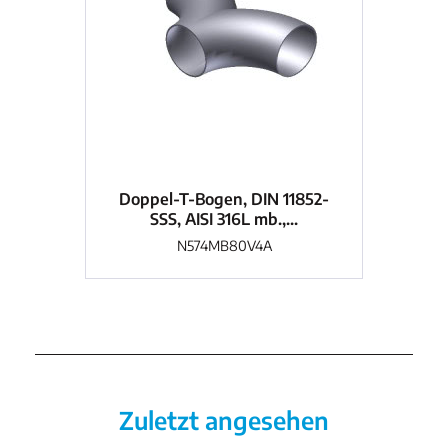
Doppel-T-Bogen, DIN 11852-
Do
SSS, AISI 316L mb.,...
N574MB80V4A
Zuletzt angesehen