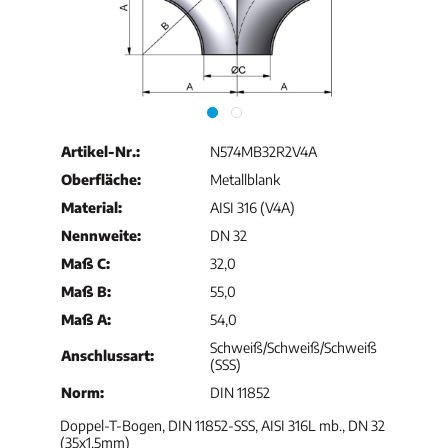
Artikel-Nr.:
N574MB32R2V4A
Oberfläche:
Metallblank
Material:
AISI 316 (V4A)
Nennweite:
DN 32
Maß C:
32,0
Maß B:
55,0
Maß A:
54,0
Schweiß/Schweiß/Schweiß
Anschlussart:
(SSS)
Norm:
DIN 11852
Doppel-T-Bogen, DIN 11852-SSS, AISI 316L mb., DN 32
(35x1,5mm)