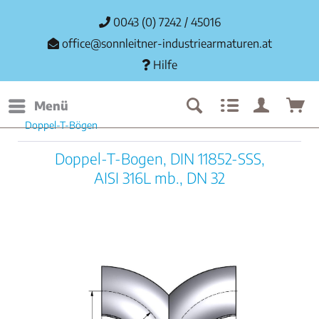
0043 (0) 7242 / 45016
office@sonnleitner-industriearmaturen.at
Hilfe
Menü
Doppel-T-Bögen
Doppel-T-Bogen, DIN 11852-SSS,
AISI 316L mb., DN 32