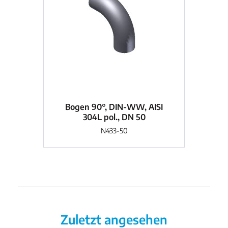
Bogen 90°, DIN-WW, AISI
B
304L pol., DN 50
N433-50
Zuletzt angesehen