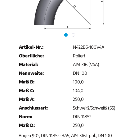
Artikel-Nr.:
N422B5-100V4A
Oberfläche:
Poliert
Material:
AISI 316 (V4A)
Nennweite:
DN 100
Maß B:
100,0
Maß C:
104,0
Maß A:
250,0
Anschlussart:
Schweiß/Schweiß (SS)
Norm:
DIN 11852
Maß D:
250,0
Bogen 90°, DIN 11852-BA5, AISI 316L pol., DN 100