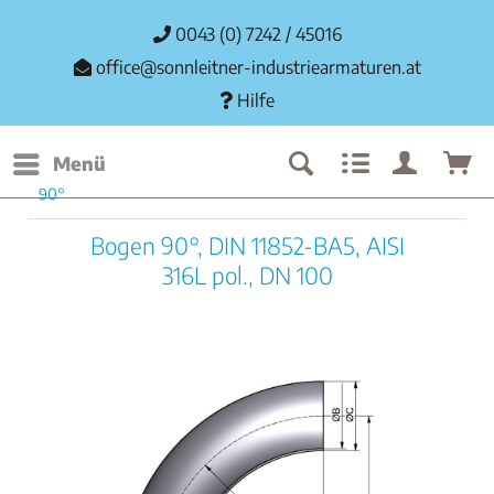
0043 (0) 7242 / 45016
office@sonnleitner-industriearmaturen.at
Hilfe
Menü
90°
Bogen 90°, DIN 11852-BA5, AISI
316L pol., DN 100