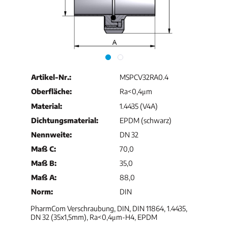
Artikel-Nr.:
MSPCV32RA0.4
Oberfläche:
Ra<0,4μm
Material:
1.4435 (V4A)
Dichtungsmaterial:
EPDM (schwarz)
Nennweite:
DN 32
Maß C:
70,0
Maß B:
35,0
Maß A:
88,0
Norm:
DIN
PharmCom Verschraubung, DIN, DIN 11864, 1.4435,
DN 32 (35x1,5mm), Ra<0,4μm-H4, EPDM