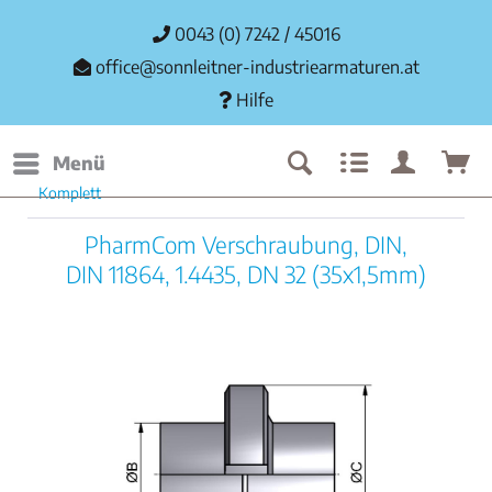
0043 (0) 7242 / 45016
office@sonnleitner-industriearmaturen.at
Hilfe
Menü
Komplett
PharmCom Verschraubung, DIN,
DIN 11864, 1.4435, DN 32 (35x1,5mm)