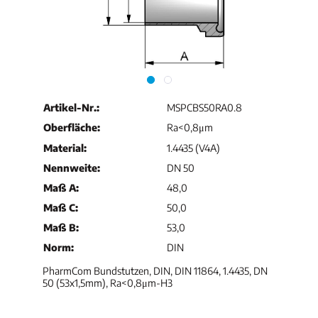
Artikel-Nr.:
MSPCBS50RA0.8
Oberfläche:
Ra<0,8μm
Material:
1.4435 (V4A)
Nennweite:
DN 50
Maß A:
48,0
Maß C:
50,0
Maß B:
53,0
Norm:
DIN
PharmCom Bundstutzen, DIN, DIN 11864, 1.4435, DN
50 (53x1,5mm), Ra<0,8μm-H3