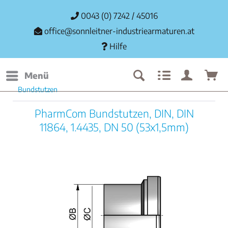
0043 (0) 7242 / 45016
office@sonnleitner-industriearmaturen.at
Hilfe
Menü
Bundstutzen
PharmCom Bundstutzen, DIN, DIN
11864, 1.4435, DN 50 (53x1,5mm)