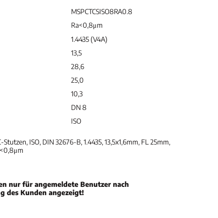
MSPCTCSISO8RA0.8
Ra<0,8μm
1.4435 (V4A)
13,5
28,6
25,0
10,3
DN 8
ISO
tutzen, ISO, DIN 32676-B, 1.4435, 13,5x1,6mm, FL 25mm,
a<0,8μm
en nur für angemeldete Benutzer nach
ng des Kunden angezeigt!