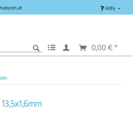
rmaturen.at
Hilfe
0,00 € *
tzen
, 13,5x1,6mm