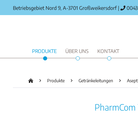
Betriebsgebiet Nord 9, A-3701 Großweikersdorf
|
0043 
PRODUKTE
ÜBER UNS
KONTAKT
Produkte
Getränkeleitungen
Asept
PharmCom TC