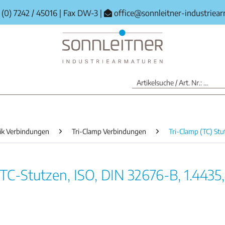
(0) 7242 / 45016
|
Fax DW-3
|
office@sonnleitner-industriea
ik Verbindungen
Tri-Clamp Verbindungen
Tri-Clamp (TC) Stu
-Stutzen, ISO, DIN 32676-B, 1.4435