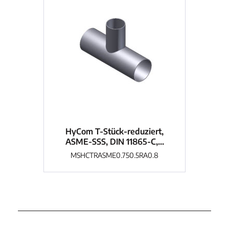
HyCom T-Stück-reduziert,
H
ASME-SSS, DIN 11865-C,...
A
MSHCTRASME0.750.5RA0.8