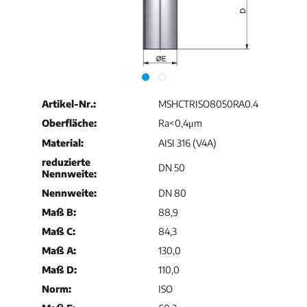
Artikel-Nr.:
MSHCTRISO8050RA0.4
Oberfläche:
Ra<0,4μm
Material:
AISI 316 (V4A)
reduzierte
DN 50
Nennweite:
Nennweite:
DN 80
Maß B:
88,9
Maß C:
84,3
Maß A:
130,0
Maß D:
110,0
Norm:
ISO