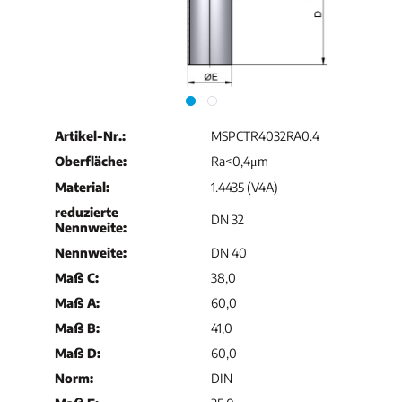
Artikel-Nr.:
MSPCTR4032RA0.4
Oberfläche:
Ra<0,4μm
Material:
1.4435 (V4A)
reduzierte
DN 32
Nennweite:
Nennweite:
DN 40
Maß C:
38,0
Maß A:
60,0
Maß B:
41,0
Maß D:
60,0
Norm:
DIN