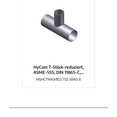
HyCom T-Stück-reduziert,
H
ASME-SSS, DIN 11865-C,...
A
MSHCTRASME0.750.5RA0.8