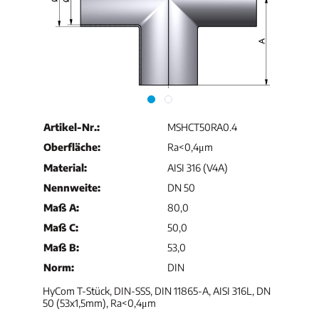
Artikel-Nr.:
MSHCT50RA0.4
Oberfläche:
Ra<0,4μm
Material:
AISI 316 (V4A)
Nennweite:
DN 50
Maß A:
80,0
Maß C:
50,0
Maß B:
53,0
Norm:
DIN
HyCom T-Stück, DIN-SSS, DIN 11865-A, AISI 316L, DN
50 (53x1,5mm), Ra<0,4μm