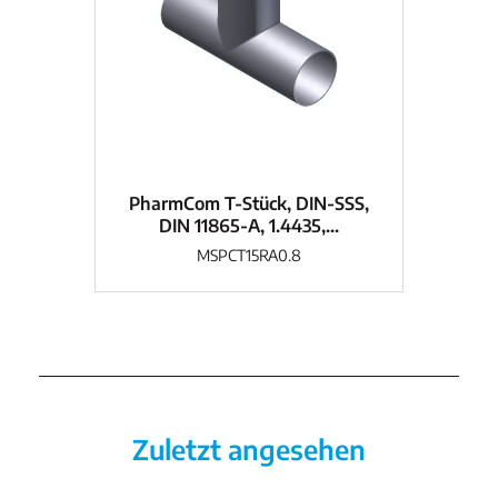
PharmCom T-Stück, DIN-SSS,
Ph
DIN 11865-A, 1.4435,...
MSPCT15RA0.8
Zuletzt angesehen