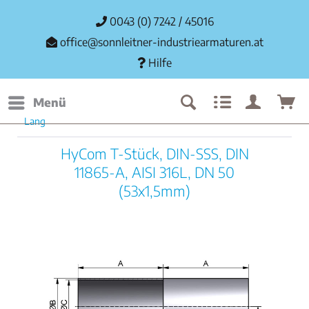
0043 (0) 7242 / 45016
office@sonnleitner-industriearmaturen.at
Hilfe
Menü
Lang
HyCom T-Stück, DIN-SSS, DIN
11865-A, AISI 316L, DN 50
(53x1,5mm)