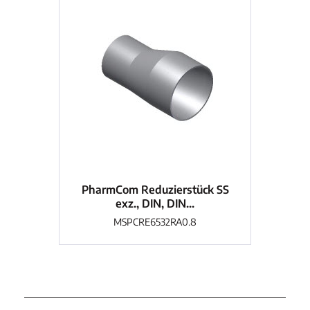
PharmCom Reduzierstück SS
Ph
exz., DIN, DIN...
MSPCRE6532RA0.8