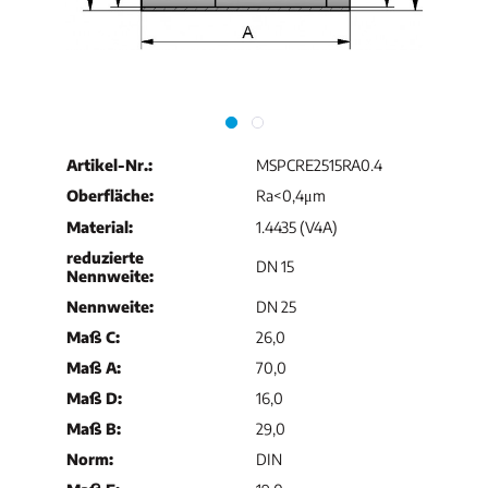
Artikel-Nr.:
MSPCRE2515RA0.4
Oberfläche:
Ra<0,4μm
Material:
1.4435 (V4A)
reduzierte
DN 15
Nennweite:
Nennweite:
DN 25
Maß C:
26,0
Maß A:
70,0
Maß D:
16,0
Maß B:
29,0
Norm:
DIN