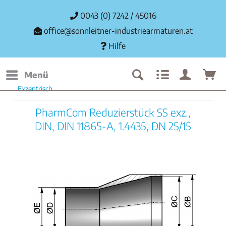
0043 (0) 7242 / 45016
office@sonnleitner-industriearmaturen.at
Hilfe
Menü
Exzentrisch
PharmCom Reduzierstück SS exz.,
DIN, DIN 11865-A, 1.4435, DN 25/15