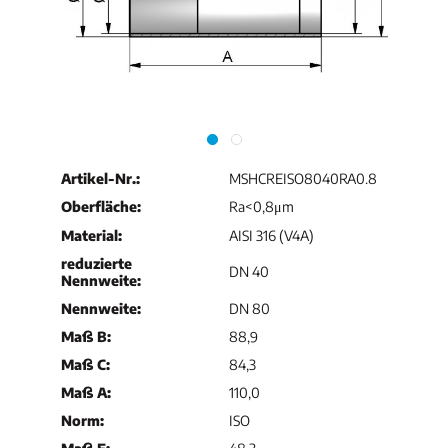
Artikel-Nr.:
MSHCREISO8040RA0.8
Oberfläche:
Ra<0,8μm
Material:
AISI 316 (V4A)
reduzierte
DN 40
Nennweite:
Nennweite:
DN 80
Maß B:
88,9
Maß C:
84,3
Maß A:
110,0
Norm:
ISO