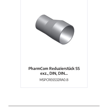
PharmCom Reduzierstück SS
Ph
exz., DIN, DIN...
MSPCRE6532RA0.8