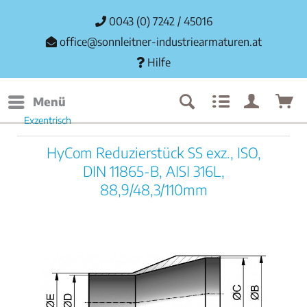
0043 (0) 7242 / 45016
office@sonnleitner-industriearmaturen.at
Hilfe
Menü
Exzentrisch
HyCom Reduzierstück SS exz., ISO,
DIN 11865-B, AISI 316L,
88,9/48,3/110mm