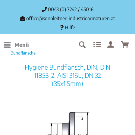
0043 (0) 7242 / 45016
office@sonnleitner-industriearmaturen.at
Hilfe
Menü
Bundflansche
Hygiene Bundflansch, DIN, DIN
11853-2, AISI 316L, DN 32
(35x1,5mm)