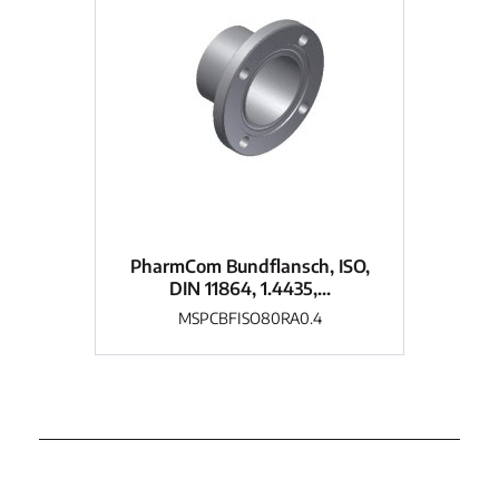
PharmCom Bundflansch, ISO,
Ph
DIN 11864, 1.4435,...
MSPCBFISO80RA0.4