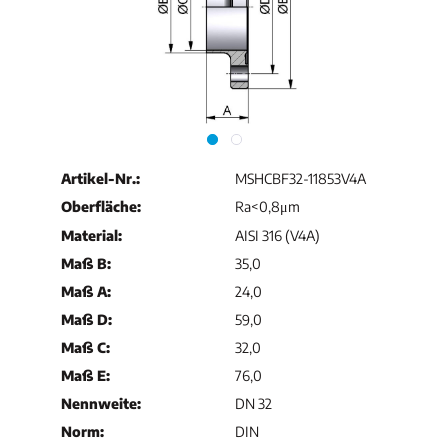
Artikel-Nr.:
MSHCBF32-11853V4A
Oberfläche:
Ra<0,8μm
Material:
AISI 316 (V4A)
Maß B:
35,0
Maß A:
24,0
Maß D:
59,0
Maß C:
32,0
Maß E:
76,0
Nennweite:
DN 32
Norm:
DIN