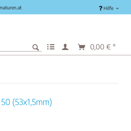
rmaturen.at
Hilfe
0,00 € *
 50 (53x1,5mm)