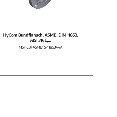
HyCom Bundflansch, ASME, DIN 11853,
AISI 316L,...
MSHCBFASME1.5-11853V4A