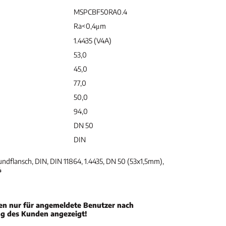
MSPCBF50RA0.4
Ra<0,4μm
1.4435 (V4A)
53,0
45,0
77,0
50,0
94,0
DN 50
DIN
flansch, DIN, DIN 11864, 1.4435, DN 50 (53x1,5mm),
4
en nur für angemeldete Benutzer nach
ng des Kunden angezeigt!