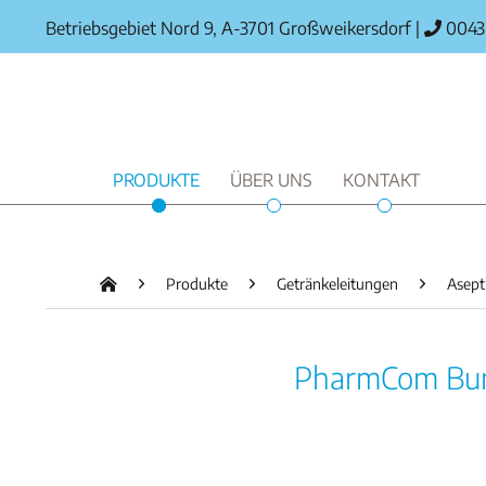
Betriebsgebiet Nord 9, A-3701 Großweikersdorf
|
0043 
PRODUKTE
ÜBER UNS
KONTAKT
Produkte
Getränkeleitungen
Asept
PharmCom Bund