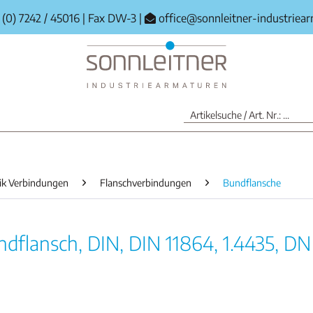
(0) 7242 / 45016
|
Fax DW-3
|
office@sonnleitner-industriea
ik Verbindungen
Flanschverbindungen
Bundflansche
flansch, DIN, DIN 11864, 1.4435, DN