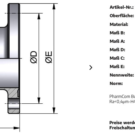
Artikel-Nr.:
Oberfläche:
Material:
Maß B:
Maß A:
Maß D:
Maß C:
Maß E:
Nennweite:
Norm:
PharmCom Bund
Ra<0,4μm-H
Preise werd
Freischaltu